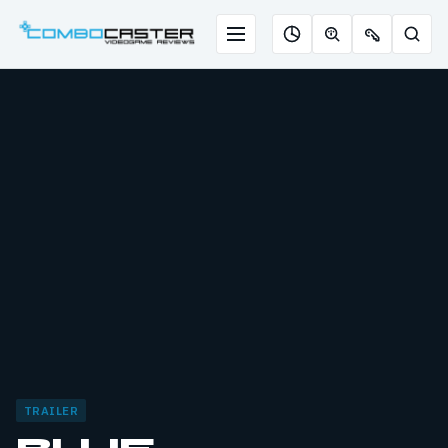
Saltar
para
Menu
Pesqu
Roleta
Descobrir
Ofertas
o
de
jogos
de
conteúdo
jogos
com
chaves
IA
TRAILER