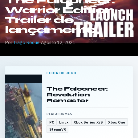
The Falconeer:
Warrior Edition –
Trailer de
lançamento
Por
Tiago Roque
·
Agosto 12, 2021
FICHA DO JOGO
The Falconeer:
Revolution
Remaster
PLATAFORMAS
PC
Linux
Xbox Series X/S
Xbox One
SteamVR