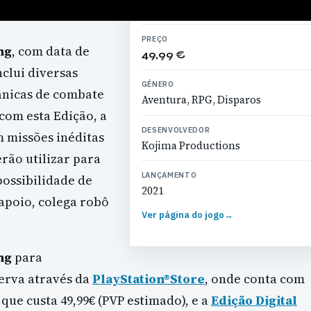
PREÇO
ng
, com data de
49,99 €
nclui diversas
GÉNERO
ânicas de combate
Aventura, RPG, Disparos
com esta Edição, a
DESENVOLVEDOR
 missões inéditas
Kojima Productions
rão utilizar para
LANÇAMENTO
possibilidade de
2021
 apoio, colega robô
Ver página do jogo
→
ng
para
serva através da
PlayStation®Store
, onde conta com
, que custa 49,99€ (PVP estimado), e a
Edição Digital