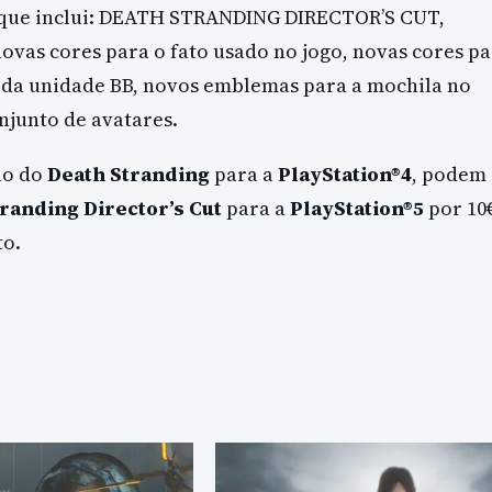
 e que inclui: DEATH STRANDING DIRECTOR’S CUT,
as cores para o fato usado no jogo, novas cores pa
la da unidade BB, novos emblemas para a mochila no
onjunto de avatares.
ão do
Death Stranding
para a
PlayStation®4
, podem
tranding Director’s Cut
para a
PlayStation®5
por 10
to.