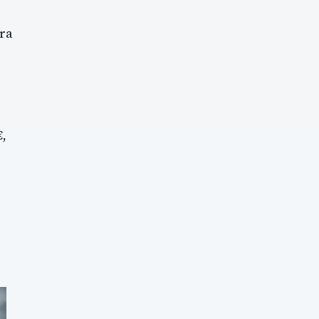
ra
€,