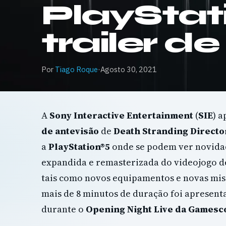
PlayStat
trailer d
Por
Tiago Roque
·
Agosto 30, 2021
A
Sony Interactive Entertainment
(
SIE
) 
de antevisão
de
Death Stranding Director
a
PlayStation®5
onde se podem ver novidad
expandida e remasterizada do videojogo d
tais como novos equipamentos e novas mis
mais de 8 minutos de duração foi apresen
durante o
Opening Night Live da Gamesc