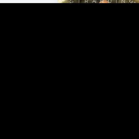
FICHA DO JOGO
Death Stranding:
Director’s Cut
PLATAFORMAS
PC
Mac
PS5
Xbox Series X/S
iOS