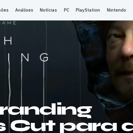
sões
Análises
Notícias
PC
PlayStation
Nintendo
randing
s Cut para 