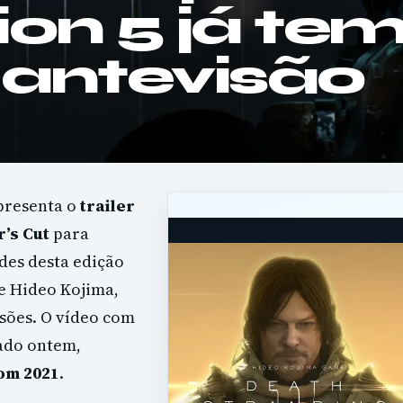
ion 5 já te
e antevisão
apresenta o
trailer
’s Cut
para
es desta edição
e Hideo Kojima,
sões. O vídeo com
tado ontem,
om 2021
.