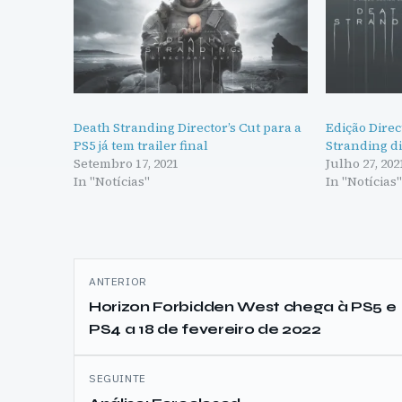
Death Stranding Director’s Cut para a
Edição Direc
PS5 já tem trailer final
Stranding di
Setembro 17, 2021
Julho 27, 202
In "Notícias"
In "Notícias
Navegação
ANTERIOR
de
Horizon Forbidden West chega à PS5 e
PS4 a 18 de fevereiro de 2022
artigos
SEGUINTE