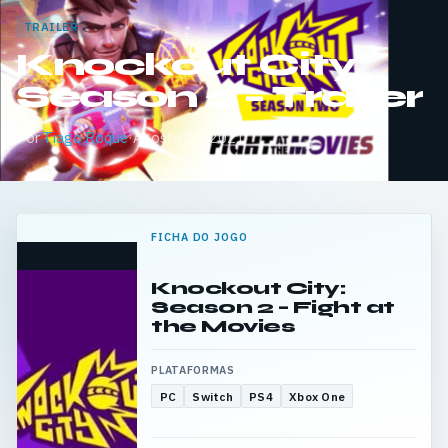
TRAILER
Knockout City
Season 2 – Trailer
Por
Tiago Roque
·
Agosto 10, 2021
FICHA DO JOGO
Knockout City:
Season 2 – Fight at
the Movies
PLATAFORMAS
PC
Switch
PS4
Xbox One