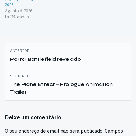
2026
Agosto 6, 2026
In "Notícias"
Navegação
ANTERIOR
de
Portal Battlefield revelado
artigos
SEGUINTE
The Plane Effect – Prologue Animation
Trailer
Deixe um comentário
O seu endereço de email não será publicado.
Campos