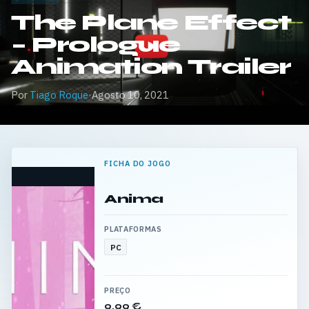
The Plane Effect
– Prologue
Animation Trailer
Por
Tiago Roque
·
Agosto 10, 2021
FICHA DO JOGO
Anima
PLATAFORMAS
PC
PREÇO
9,99 €