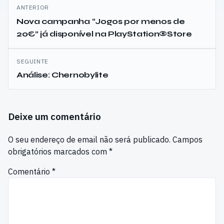
Navegação
ANTERIOR
de
Nova campanha “Jogos por menos de
20€” já disponível na PlayStation®Store
artigos
SEGUINTE
Análise: Chernobylite
Deixe um comentário
O seu endereço de email não será publicado.
Campos
obrigatórios marcados com
*
Comentário
*