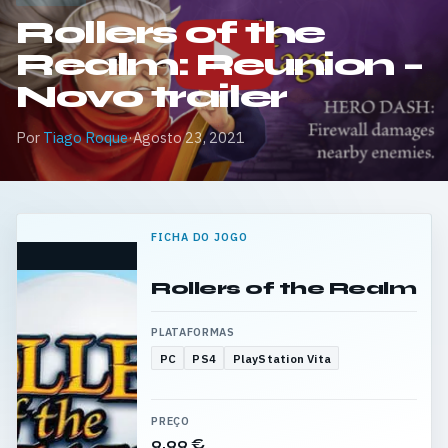
Rollers of the
Realm: Reunion –
Novo trailer
Por
Tiago Roque
·
Agosto 23, 2021
FICHA DO JOGO
Rollers of the Realm
PLATAFORMAS
PC
PS4
PlayStation Vita
PREÇO
9,99 €