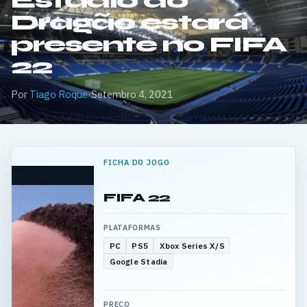
Estádio do
Dragão estará
presente no FIFA
22
Por
Tiago Roque
·
Setembro 4, 2021
FICHA DO JOGO
FIFA 22
PLATAFORMAS
PC
PS5
Xbox Series X/S
Google Stadia
PREÇO