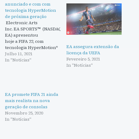
anunciado e com com
tecnologia HyperMotion
de próxima geração
Electronic Arts
Inc. EA SPORTS™ (NASDAQ:
EA) apresentou
hoje a FIFA 22, com
EA assegura extensão da
tecnologia HyperMotion*
licença da UEFA
de próxima geração que
Julho 11, 2021
Fevereiro 5, 2021
dá vida à experiência de
In "Notícias"
In "Notícias"
gameplay mais realista e
imersiva do futebol, em
todos os jogos e em todos
os modos nas consolas de
próxima geração e no
EA promete FIFA 21 ainda
Stadia. FIFA 22 estará
mais realista na nova
disponível em todo o
geração de consolas
mundo a 1 de…
Novembro 25, 2020
In "Notícias"