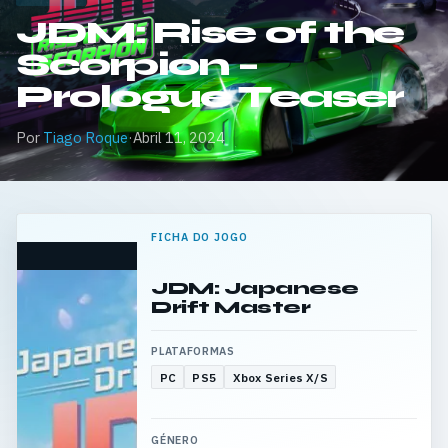
JDM: Rise of the
Scorpion –
Prologue Teaser
Por
Tiago Roque
·
Abril 11, 2024
FICHA DO JOGO
JDM: Japanese
Drift Master
PLATAFORMAS
PC
PS5
Xbox Series X/S
GÉNERO