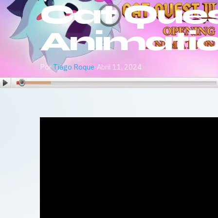
Cat Quest
Animati
Por
Tiago Roque
·
Abril 11, 2024