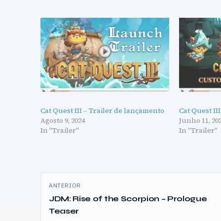
Cat Quest III – Trailer de lançamento
Cat Quest II
Agosto 9, 2024
Junho 11, 20
In "Trailer"
In "Trailer"
Navegação
ANTERIOR
de
JDM: Rise of the Scorpion – Prologue
Teaser
artigos