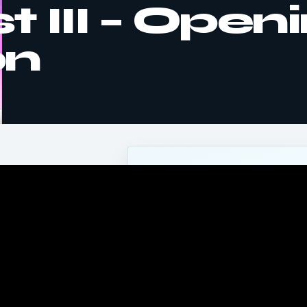
 III – Open
on