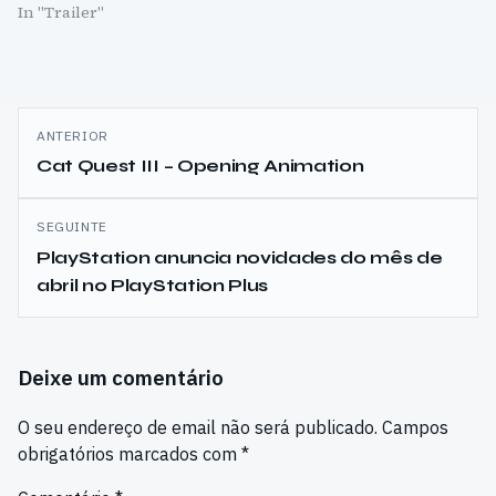
In "Trailer"
Navegação
ANTERIOR
de
Cat Quest III – Opening Animation
artigos
SEGUINTE
PlayStation anuncia novidades do mês de
abril no PlayStation Plus
Deixe um comentário
O seu endereço de email não será publicado.
Campos
obrigatórios marcados com
*