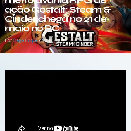
metroidvania RPG de
ação Gestalt: Steam &
Cinder chega no 21 de
maio no PC
Por
Tiago Roque
·
Abril 11, 2024