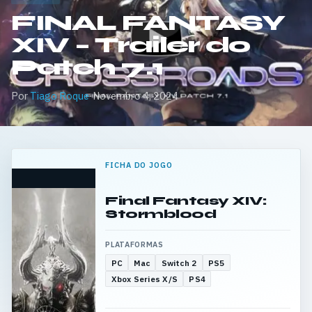
FINAL FANTASY
XIV – Trailer do
Patch 7.1
Por
Tiago Roque
·
Novembro 4, 2024
FICHA DO JOGO
Final Fantasy XIV:
Stormblood
PLATAFORMAS
PC
Mac
Switch 2
PS5
Xbox Series X/S
PS4