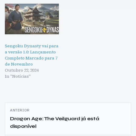
Sengoku Dynasty vai para
a versão 1.0: Lançamento
Completo Marcado para 7
de Novembro
Outubro 22, 2024
In "Notícias"
Navegação
ANTERIOR
de
Dragon Age: The Veilguard já está
disponível
artigos