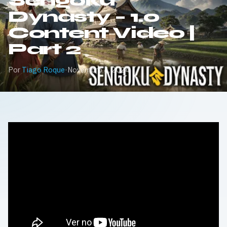
Sengoku
Dynasty – 1.0
Content Video |
Part 2
Por
Tiago Roque
·
Novembro 4, 2024