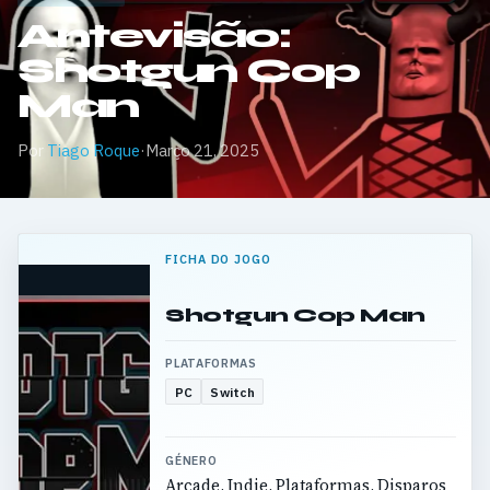
Antevisão:
Shotgun Cop
Man
Por
Tiago Roque
·
Março 21, 2025
FICHA DO JOGO
Shotgun Cop Man
PLATAFORMAS
PC
Switch
GÉNERO
Arcade, Indie, Plataformas, Disparos