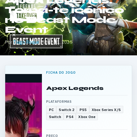
Apex Legends:
Torna-te icónico
no Beast Mode
Event
Por
Tiago Roque
·
Março 21, 2025
FICHA DO JOGO
Apex Legends
PLATAFORMAS
PC
Switch 2
PS5
Xbox Series X/S
Switch
PS4
Xbox One
PREÇO