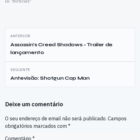
In "Notícias"
Navegação
ANTERIOR
de
Assassin’s Creed Shadows – Trailer de
lançamento
artigos
SEGUINTE
Antevisão: Shotgun Cop Man
Deixe um comentário
O seu endereço de email não será publicado.
Campos
obrigatórios marcados com
*
Comentário
*