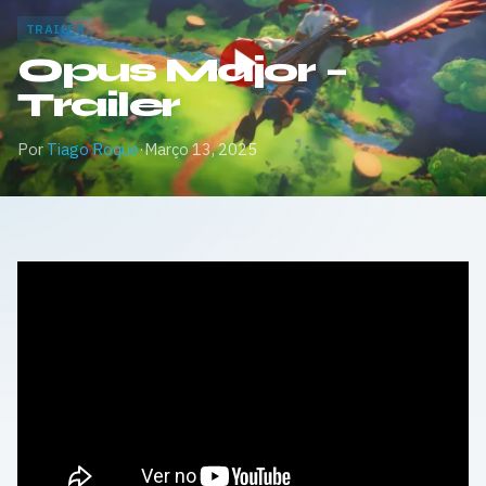
TRAILER
Opus Major –
Trailer
Por
Tiago Roque
·
Março 13, 2025