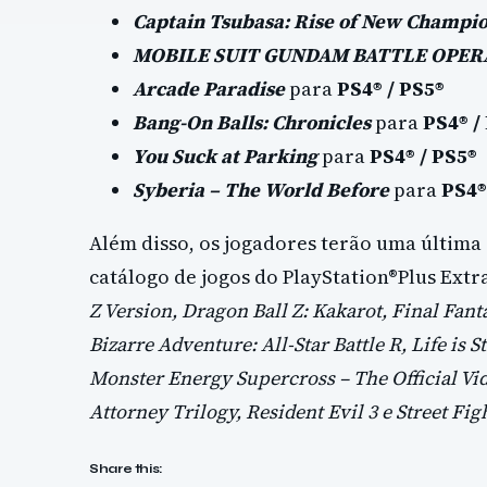
Captain Tsubasa: Rise of New Champi
MOBILE SUIT GUNDAM BATTLE OPERA
Arcade Paradise
para
PS4® / PS5®
Bang-On Balls: Chronicles
para
PS4® /
You Suck at Parking
para
PS4® / PS5®
Syberia – The World Before
para
PS4®
Além disso, os jogadores terão uma última 
catálogo de jogos do PlayStation®Plus Extr
Z Version, Dragon Ball Z: Kakarot, Final Fan
Bizarre Adventure: All-Star Battle R, Life is 
Monster Energy Supercross – The Official V
Attorney Trilogy, Resident Evil 3 e Street Figh
Share this: