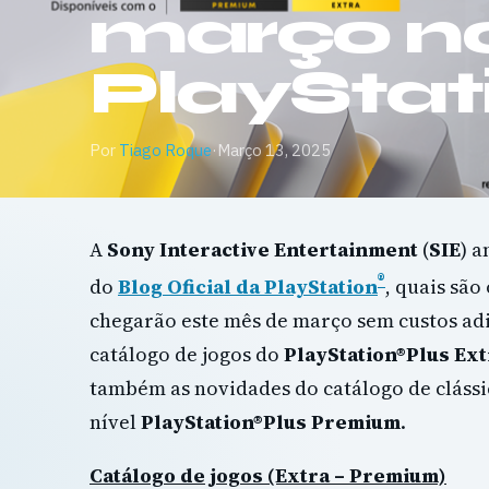
março n
PlaySta
Por
Tiago Roque
·
Março 13, 2025
A
Sony Interactive Entertainment
(
SIE
) a
®
do
Blog Oficial da PlayStation
, quais são
chegarão este mês de março sem custos adi
catálogo de jogos do
PlayStation®Plus Ext
também as novidades do catálogo de clássi
nível
PlayStation®Plus Premium
.
Catálogo de jogos (Extra – Premium)