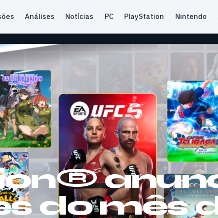
sões
Análises
Notícias
PC
PlayStation
Nintendo
ion® anun
es do mês 