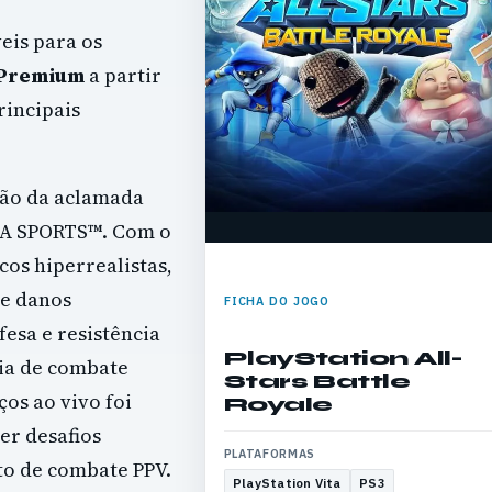
veis para os
Premium
a partir
rincipais
ção da aclamada
 EA SPORTS™. Com o
cos hiperrealistas,
e danos
FICHA DO JOGO
fesa e resistência
PlayStation All-
ia de combate
Stars Battle
ços ao vivo foi
Royale
er desafios
PLATAFORMAS
o de combate PPV.
PlayStation Vita
PS3