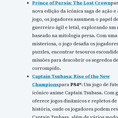
Prince of Persia: The Lost Crown
pa
nova edição da icónica saga de ação e
jogo, os jogadores assumem o papel d
guerreiro ágil e letal, explorando um
baseado na mitologia persa. Com uma 
misteriosa, o jogo desafia os jogadore
puzzles, encontrar tesouros escondid
missões para descobrir os segredos de
corrompido.
Captain Tsubasa: Rise of the New
Champions
para
PS4®
: Um jogo de fu
icónico anime Captain Tsubasa. Com gr
oferece jogos dinâmicos e repletos de
história, onde os jogadores podem r
Captain Tsubasa, além de vários modos