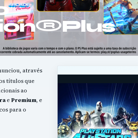
o
tion®Plus
nunciou, através
 os títulos que
cionais ao
ra
e
Premium
, e
cos para o