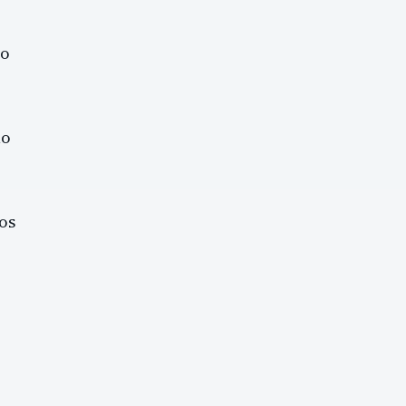
ão
ão
os