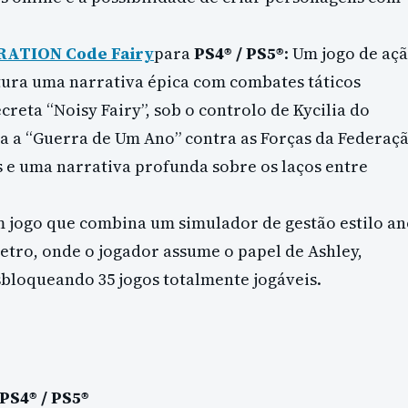
ATION Code Fairy
para
PS4® / PS5®
: Um jogo de aç
ura uma narrativa épica com combates táticos
creta “Noisy Fairy”, sob o controlo de Kycilia do
a a “Guerra de Um Ano” contra as Forças da Federaç
 e uma narrativa profunda sobre os laços entre
m jogo que combina um simulador de gestão estilo an
etro, onde o jogador assume o papel de Ashley,
sbloqueando 35 jogos totalmente jogáveis.
PS4® / PS5®