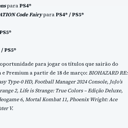
ons
para
PS4®
TION Code Fairy
para
PS4® / PS5®
 PS5®
 / PS5®
oportunidade para jogar os títulos que sairão do
a e Premium a partir de 18 de março:
BIOHAZARD RE:
tasy Type-0 HD, Football Manager 2024 Console, JoJo’s
Strange 2, Life is Strange: True Colors – Edição Deluxe,
ideogame 6, Mortal Kombat 11, Phoenix Wright: Ace
ter V.