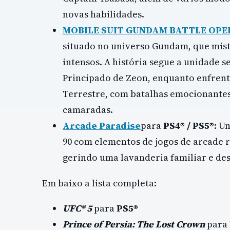
novas habilidades.
MOBILE SUIT GUNDAM BATTLE OPER
situado no universo Gundam, que mist
intensos. A história segue a unidade se
Principado de Zeon, enquanto enfrent
Terrestre, com batalhas emocionantes
camaradas.
Arcade Paradise
para
PS4® / PS5®
: U
90 com elementos de jogos de arcade r
gerindo uma lavanderia familiar e de
Em baixo a lista completa:
UFC® 5
para
PS5®
Prince of Persia: The Lost Crown
para