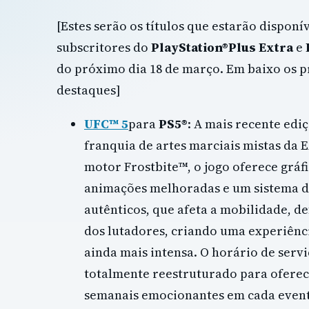
[Estes serão os títulos que estarão disponí
subscritores do
PlayStation®Plus Extra
e
do próximo dia 18 de março. Em baixo os p
destaques]
UFC™ 5
para
PS5®
: A mais recente edi
franquia de artes marciais mistas da
motor Frostbite™, o jogo oferece gráfi
animações melhoradas e um sistema d
autênticos, que afeta a mobilidade, de
dos lutadores, criando uma experiênc
ainda mais intensa. O horário de servi
totalmente reestruturado para oferec
semanais emocionantes em cada event