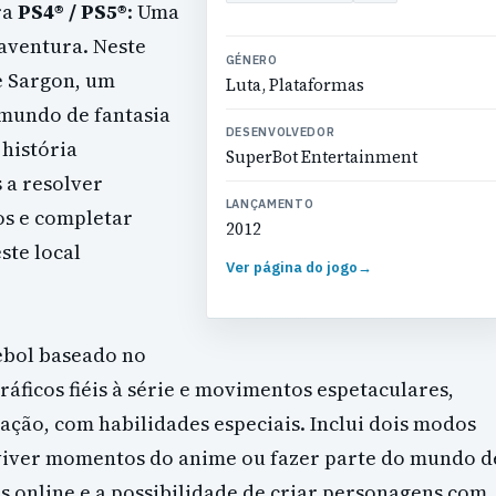
ra
PS4® / PS5®
: Uma
 aventura. Neste
GÉNERO
e Sargon, um
Luta, Plataformas
 mundo de fantasia
DESENVOLVEDOR
história
SuperBot Entertainment
s a resolver
LANÇAMENTO
os e completar
2012
ste local
Ver página do jogo
→
tebol baseado no
áficos fiéis à série e movimentos espetaculares,
 ação, com habilidades especiais. Inclui dois modos
eviver momentos do anime ou fazer parte do mundo d
 online e a possibilidade de criar personagens com