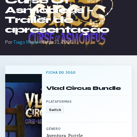
Curse Of
Asmodeus –
Trailer de
apresentação
Por
Tiago Roque
·
Março 31, 2025
FICHA DO JOGO
Vlad Circus Bundle
PLATAFORMAS
Switch
GÉNERO
Aventura, Puzzle