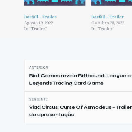
Darfall – Trailer
Darfall – Trailer
Agosto 19, 2022
Outubro 25, 2022
In "Trailer"
In "Trailer"
Navegação
ANTERIOR
de
Riot Games revela Riftbound: League o
Legends Trading Card Game
artigos
SEGUINTE
Vlad Circus: Curse Of Asmodeus – Trailer
de apresentação