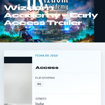
Wizdom
Academy – Early
Access Trailer
Por
Tiago Roque
·
Março 7, 2025
FICHA DO JOGO
Access
PLATAFORMAS
PC
GÉNERO
Indie