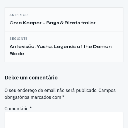
Navegação
ANTERIOR
de
Core Keeper – Bags & Blasts trailer
artigos
SEGUINTE
Antevisão: Yasha: Legends of the Demon
Blade
Deixe um comentário
O seu endereço de email não será publicado.
Campos
obrigatórios marcados com
*
Comentário
*