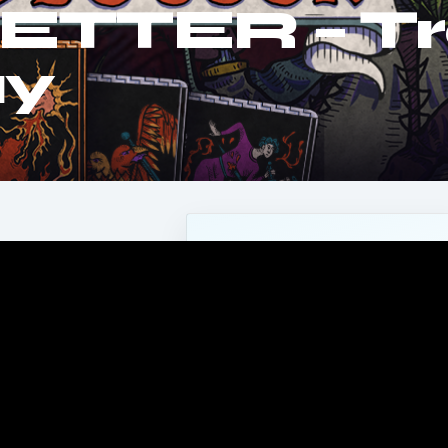
TTER – Tra
ay