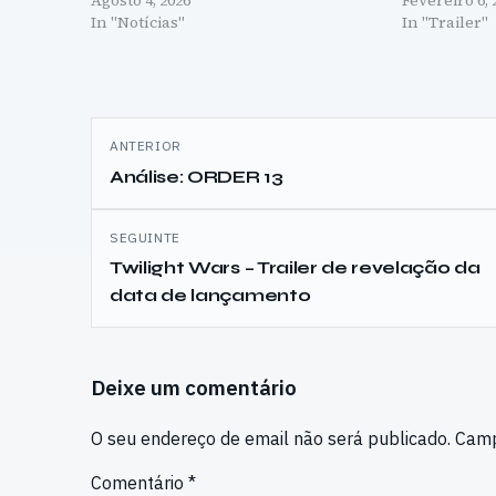
Agosto 4, 2026
Fevereiro 6, 
In "Notícias"
In "Trailer"
Navegação
ANTERIOR
de
Análise: ORDER 13
artigos
SEGUINTE
Twilight Wars – Trailer de revelação da
data de lançamento
Deixe um comentário
O seu endereço de email não será publicado.
Camp
Comentário
*