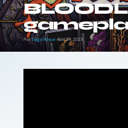
BLOODLE
gamepl
Por
Tiago Roque
·
Abril 29, 2025