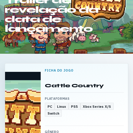
Trailer de
revelação da
data de
lançamento
Por
Tiago Roque
·
Abril 30, 2025
FICHA DO JOGO
Cattle Country
PLATAFORMAS
PC
Linux
PS5
Xbox Series X/S
Switch
GÉNERO