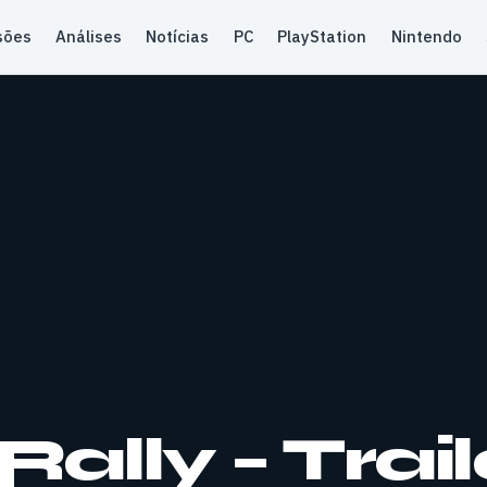
sões
Análises
Notícias
PC
PlayStation
Nintendo
lly – Trail