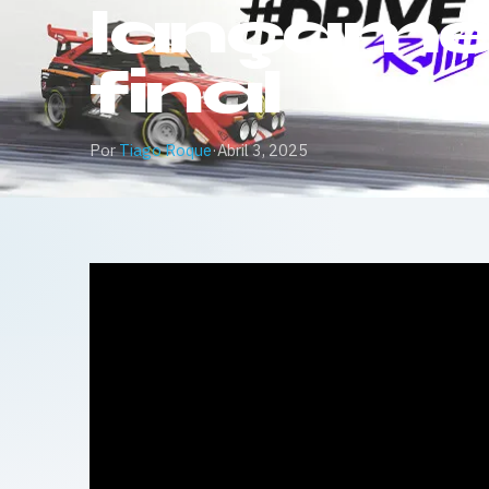
lançame
final
Por
Tiago Roque
·
Abril 3, 2025