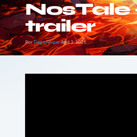
NosTale 
trailer
Por
Tiago Roque
·
Abril 3, 2025