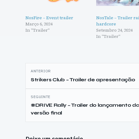
NosFire – Event trailer
NosTale – Trailer ra
Março 6, 2024
hardcore
In "Trailer"
Setembro 24, 2024
In "Trailer"
Navegação
ANTERIOR
de
Strikers Club – Trailer de apresentação
artigos
SEGUINTE
#DRIVE Rally – Trailer do lançamento d
versão final
Deixe um comentário