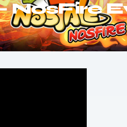
– NosFire E