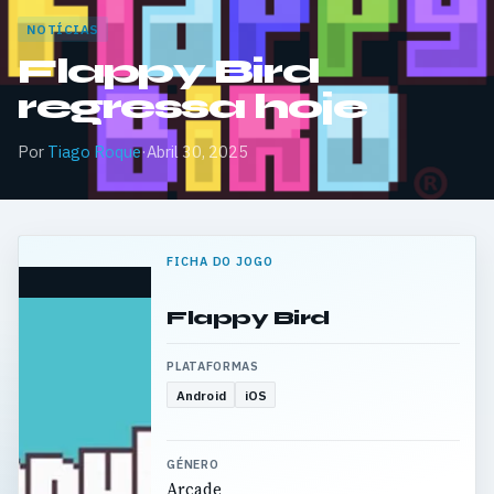
NOTÍCIAS
Flappy Bird
regressa hoje
Por
Tiago Roque
·
Abril 30, 2025
FICHA DO JOGO
Flappy Bird
PLATAFORMAS
Android
iOS
GÉNERO
Arcade