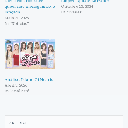
Novel com romance
Empire Update 1.8 trailer
queer não-monogâmico, é
Outubro 23, 2024
lançada
In "Trailer"
Maio 21, 2025
In "Notícias"
Análise: Island Of Hearts
Abril 8, 2026
In "Análises"
Navegação
ANTERIOR