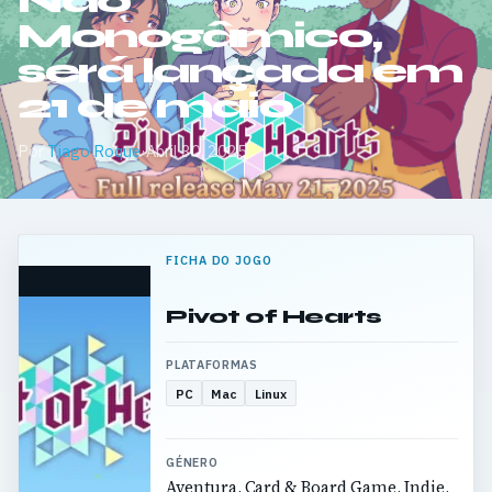
Não
Monogâmico,
será lançada em
21 de maio
Por
Tiago Roque
·
Abril 30, 2025
FICHA DO JOGO
Pivot of Hearts
PLATAFORMAS
PC
Mac
Linux
GÉNERO
Aventura, Card & Board Game, Indie,