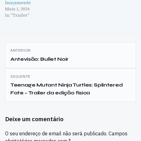
lançamento
Maio 1, 2024
In "Trailer"
Navegação
ANTERIOR
de
Antevisão: Bullet Noir
artigos
SEGUINTE
Teenage Mutant Ninja Turtles: Splintered
Fate – Trailer da edição fisica
Deixe um comentário
O seu endereço de email não será publicado.
Campos