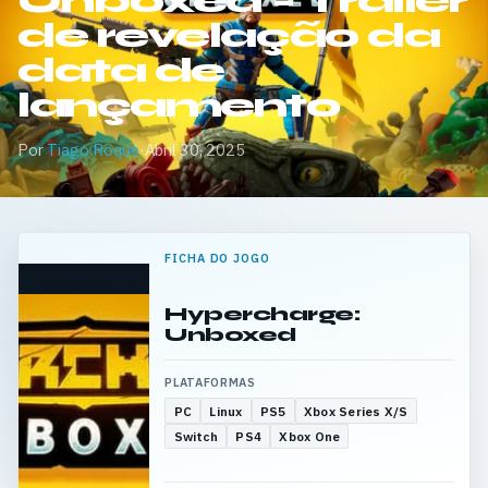
Unboxed – Trailer
de revelação da
data de
lançamento
Por
Tiago Roque
·
Abril 30, 2025
FICHA DO JOGO
Hypercharge:
Unboxed
PLATAFORMAS
PC
Linux
PS5
Xbox Series X/S
Switch
PS4
Xbox One