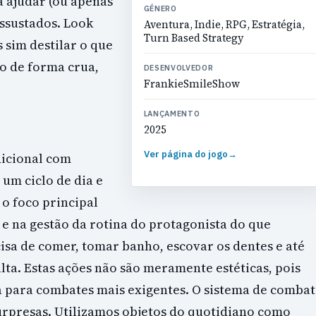
a ajudar (ou apenas
GÉNERO
assustados. Look
Aventura, Indie, RPG, Estratégia,
Turn Based Strategy
 sim destilar o que
o de forma crua,
DESENVOLVEDOR
FrankieSmileShow
LANÇAMENTO
2025
Ver página do jogo
→
dicional com
 um ciclo de dia e
 o foco principal
 e na gestão da rotina do protagonista do que
isa de comer, tomar banho, escovar os dentes e até
ta. Estas ações não são meramente estéticas, pois
 para combates mais exigentes. O sistema de combat
rpresas. Utilizamos objetos do quotidiano como