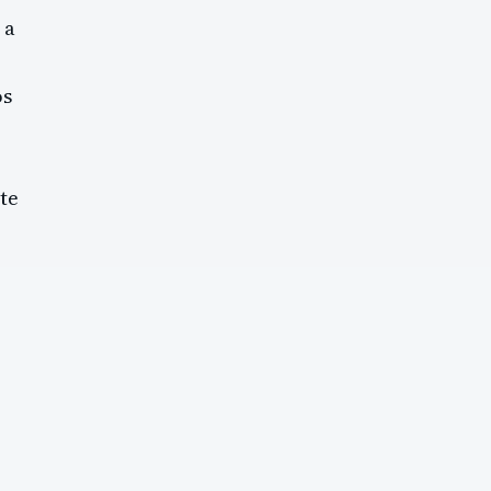
 a
os
te