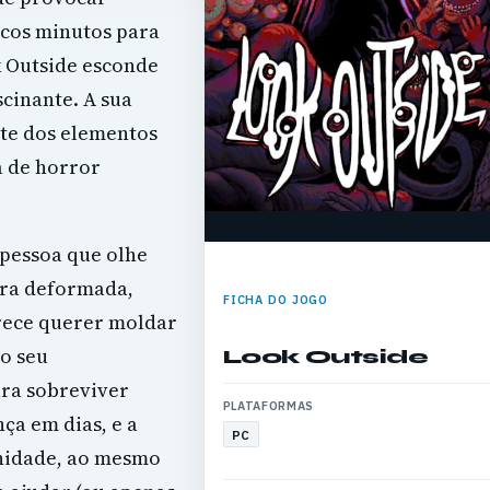
ucos minutos para
 Outside esconde
cinante. A sua
nte dos elementos
a de horror
 pessoa que olhe
ura deformada,
FICHA DO JOGO
rece querer moldar
o seu
Look Outside
ra sobreviver
PLATAFORMAS
ça em dias, e a
PC
anidade, ao mesmo