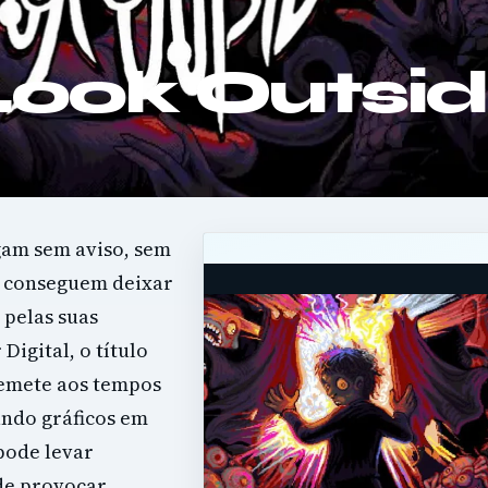
 Look Outsi
gam sem aviso, sem
e conseguem deixar
pelas suas
igital, o título
remete aos tempos
ando gráficos em
pode levar
de provocar