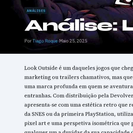
ANÁLISES
Análise:
Por
Tiago Roque
·
Maio 25, 2025
Look Outside é um daqueles jogos que che
marketing ou trailers chamativos, mas qu
uma marca profunda em quem se aventura 
entranhas. Com distribuição pela Devolver D
apresenta-se com uma estética retro que 
da SNES ou da primeira PlayStation, utiliz
pixel art e uma perspetiva isométrica que 
qualquer um a duvidar da sua capacidade 