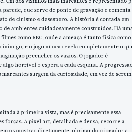
e. Um dos vizinhos mais marcantes é representado p
da parede, que serve de ponto de gravação e comenta
to de cinismo e desespero. A história é contada em
mo de ambientes cuidadosamente construídos. Há um
 e filmes como REC, onde a ameaça é tanto física como
o inimigo, e o jogo nunca revela completamente o qu
maginação preencher os vazios. O jogador é
algo horrível o espera a cada esquina. A progressã
is marcantes surgem da curiosidade, em vez de serem
mitada à primeira vista, mas é precisamente essa
 forças. A pixel art, detalhada e densa, recorre a
sem os mostrar diretamente, obrigando o jogador a