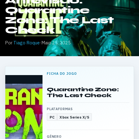
Antevisão:
Quarantine
Zone: The Last
Check
Por
Tiago Roque
·
Maio 25, 2025
FICHA DO JOGO
Quarantine Zone:
The Last Check
PLATAFORMAS
PC
Xbox Series X/S
GÉNERO