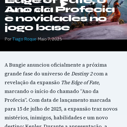
Edge of Fate, o
Ano da Profecia
e novidades no
jogo base
Por
Tiago Roque
·
Maio 7, 2025
A Bungie anunciou oficialmente a próxima
grande fase do universo de
Destiny 2
com a
revelação da expansão
The Edge of Fate
,
marcando o início do chamado “Ano da
Profecia”. Com data de lançamento marcada
para 15 de julho de 2025, a expansão traz novos
mistérios, inimigos, habilidades e um novo
destino: Kepler. Durante a apresentação, a