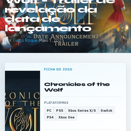
Wolf – Trailer de
revelação da
data de
lançamento
Por
Tiago Roque
·
Maio 7, 2025
FICHA DO JOGO
Chronicles of the
Wolf
PLATAFORMAS
PC
PS5
Xbox Series X/S
Switch
PS4
Xbox One