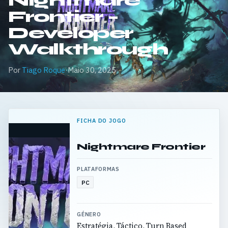
Nightmare
Frontier –
Developer
Walkthrough
Por
Tiago Roque
·
Maio 30, 2025
FICHA DO JOGO
Nightmare Frontier
PLATAFORMAS
PC
GÉNERO
Estratégia, Táctico, Turn Based