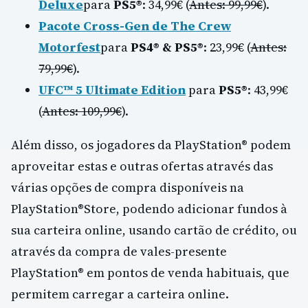
Deluxe
para
PS5®
: 34,99€ (
Antes: 99,99€
).
Pacote Cross-Gen de The Crew
Motorfest
para
PS4® & PS5®
: 23,99€ (
Antes:
79,99€
).
UFC™ 5 Ultimate Edition
para
PS5®
: 43,99€
(
Antes: 109,99€
).
Além disso, os jogadores da PlayStation® podem
aproveitar estas e outras ofertas através das
várias opções de compra disponíveis na
PlayStation®Store, podendo adicionar fundos à
sua carteira online, usando cartão de crédito, ou
através da compra de vales-presente
PlayStation® em pontos de venda habituais, que
permitem carregar a carteira online.