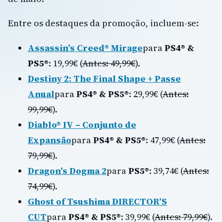
Entre os destaques da promoção, incluem-se:
Assassin’s Creed® Mirage
para
PS4® &
PS5®
: 19,99€ (
Antes: 49,99€
).
Destiny 2: The Final Shape + Passe
Anual
para
PS4® & PS5®
: 29,99€ (
Antes:
99,99€
).
Diablo® IV – Conjunto de
Expansão
para
PS4® & PS5®
: 47,99€ (
Antes:
79,99€
).
Dragon’s Dogma 2
para
PS5®
: 39,74€ (
Antes:
74,99€
).
Ghost of Tsushima DIRECTOR’S
CUT
para
PS4® & PS5®
: 39,99€ (
Antes: 79,99€
).