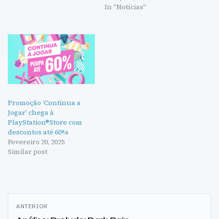
In "Notícias"
Promoção ‘Continua a
Jogar’ chega à
PlayStation®Store com
descontos até 60%
Fevereiro 20, 2025
Similar post
Navegação
ANTERIOR