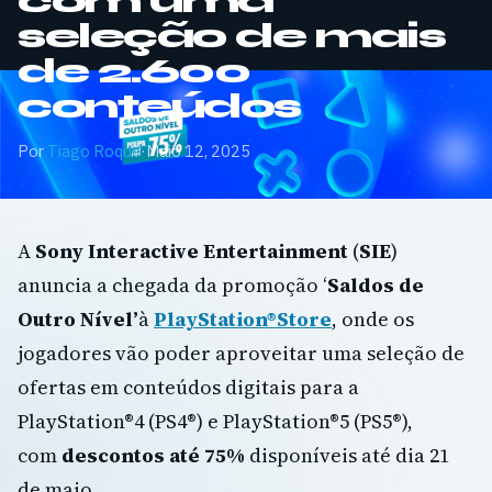
com uma
seleção de mais
de 2.600
conteúdos
Por
Tiago Roque
·
Maio 12, 2025
A
Sony Interactive Entertainment
(
SIE
)
anuncia a chegada da promoção ‘
Saldos de
Outro Nível’
à
PlayStation®Store
, onde os
jogadores vão poder aproveitar uma seleção de
ofertas em conteúdos digitais para a
PlayStation®4 (PS4®) e PlayStation®5 (PS5®),
com
descontos até 75%
disponíveis até dia 21
de maio.