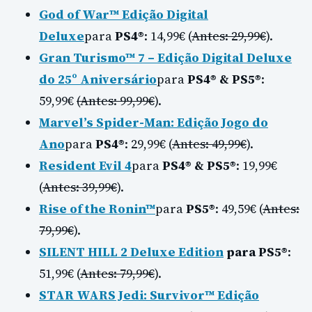
God of War™ Edição Digital
Deluxe
para
PS4®
: 14,99€ (
Antes: 29,99€
).
Gran Turismo™ 7 – Edição Digital Deluxe
do 25º Aniversário
para
PS4® & PS5®
:
59,99€
(Antes: 99,99€
).
Marvel’s Spider-Man: Edição Jogo do
Ano
para
PS4®
: 29,99€ (
Antes: 49,99€
).
Resident Evil 4
para
PS4® & PS5®
: 19,99€
(
Antes: 39,99€
).
Rise of the Ronin™
para
PS5®
: 49,59€ (
Antes:
79,99€
).
SILENT HILL 2 Deluxe Edition
para PS5®
:
51,99€ (
Antes: 79,99€
).
STAR WARS Jedi: Survivor™ Edição