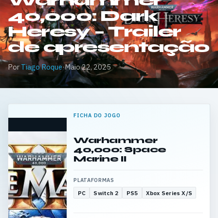
Warhammer
40,000: Dark
Heresy – Trailer
de apresentação
Por
Tiago Roque
·
Maio 22, 2025
FICHA DO JOGO
Warhammer
40,000: Space
Marine II
PLATAFORMAS
PC
Switch 2
PS5
Xbox Series X/S