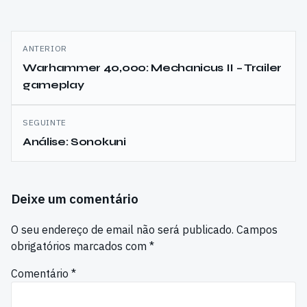
Navegação
ANTERIOR
de
Warhammer 40,000: Mechanicus II – Trailer
gameplay
artigos
SEGUINTE
Análise: Sonokuni
Deixe um comentário
O seu endereço de email não será publicado.
Campos
obrigatórios marcados com
*
Comentário
*