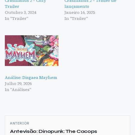
Crashlands 2 – Cozy
Crashlands 2 – Trailer de
Trailer
lançamento
Outubro 3, 2024
Janeiro 16, 2025
In "Trailer"
In "Trailer"
Análise: Disgaea Mayhem
Julho 29, 2026
In "Análises"
Navegação
ANTERIOR
de
Antevisão: Dinopunk: The Cacops