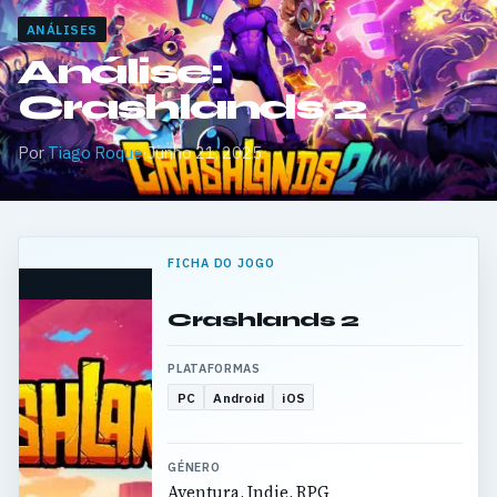
ANÁLISES
Análise:
Crashlands 2
Por
Tiago Roque
·
Junho 21, 2025
FICHA DO JOGO
Crashlands 2
PLATAFORMAS
PC
Android
iOS
GÉNERO
Aventura, Indie, RPG