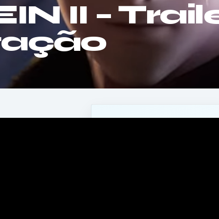
 II – Trail
tação