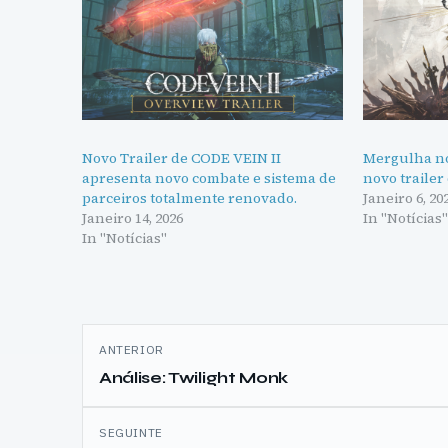
Novo Trailer de CODE VEIN II
Mergulha no
apresenta novo combate e sistema de
novo trailer
parceiros totalmente renovado.
Janeiro 6, 20
Janeiro 14, 2026
In "Notícias
In "Notícias"
Navegação
ANTERIOR
de
Análise: Twilight Monk
artigos
SEGUINTE