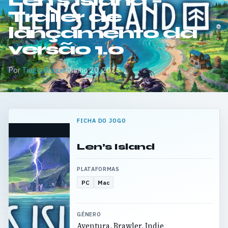
Len’s Island –
Trailer de
lançamento da
versão 1.0
Por
Tiago Roque
·
Junho 20, 2025
FICHA DO JOGO
Len’s Island
PLATAFORMAS
PC
Mac
GÉNERO
Aventura, Brawler, Indie