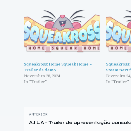
Squeakross: Home Squeak Home –
Squeakross
Trailer da demo
Steam next f
Novembro 28, 2024
Fevereiro 24,
In "Trailer"
In "Trailer"
Navegação
ANTERIOR
de
A.I.L.A – Trailer de apresentação consol