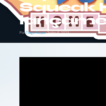
Squeak H
lançame
Por
Tiago Roque
·
Junho 8, 2025