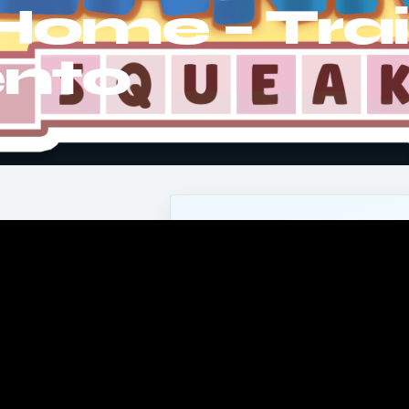
ome – Trai
nto