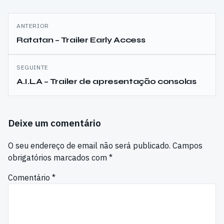
Navegação
ANTERIOR
de
Ratatan – Trailer Early Access
artigos
SEGUINTE
A.I.L.A – Trailer de apresentação consolas
Deixe um comentário
O seu endereço de email não será publicado.
Campos
obrigatórios marcados com
*
Comentário
*