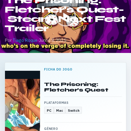
The Prisoning:
Fletcher’s Quest-
Steam Next Fest
Trailer
Por
Tiago Roque
·
Junho 8, 2025
FICHA DO JOGO
The Prisoning:
Fletcher’s Quest
PLATAFORMAS
PC
Mac
Switch
GÉNERO