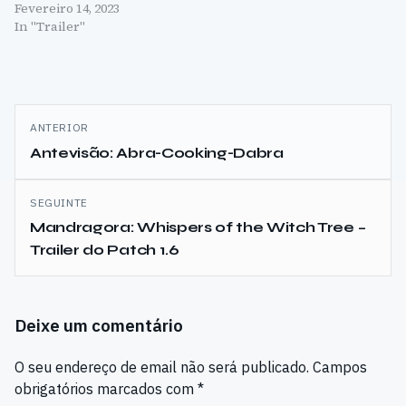
Fevereiro 14, 2023
In "Trailer"
Navegação
ANTERIOR
de
Antevisão: Abra-Cooking-Dabra
artigos
SEGUINTE
Mandragora: Whispers of the Witch Tree –
Trailer do Patch 1.6
Deixe um comentário
O seu endereço de email não será publicado.
Campos
obrigatórios marcados com
*