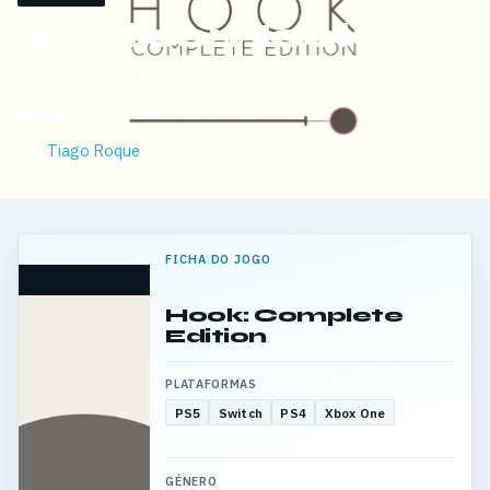
Análise: Hook:
Complete
Edition
Por
Tiago Roque
·
Julho 6, 2025
FICHA DO JOGO
Hook: Complete
Edition
PLATAFORMAS
PS5
Switch
PS4
Xbox One
GÉNERO