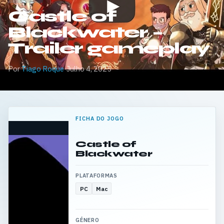
Castle of
Blackwater –
Trailer gameplay
Por
Tiago Roque
·
Julho 4, 2025
FICHA DO JOGO
Castle of
Blackwater
PLATAFORMAS
PC
Mac
GÉNERO