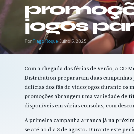
promoçõ
jogos pa
Por
Tiago Roque
·
Julho 5, 2025
Com a chegada das férias de Verão, a CD M
Distribution prepararam duas campanhas 
delícias dos fãs de videojogos durante os m
promoções abrangem uma variedade de tít
disponíveis em várias consolas, com descon
A primeira campanha arranca já na próxima
se até ao dia 3 de agosto. Durante este pe