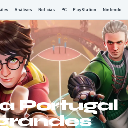
sões
Análises
Notícias
PC
PlayStation
Nintendo
a Portugal
grandes