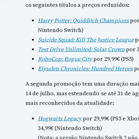
os seguintes títulos a preços reduzidos:
Harry Potter: Quidditch Champions
por
Nintendo Switch)
Suicide Squad: Kill The Justice League
po
Test Drive Unlimited: Solar Crown
por 3
RoboCop: Rogue City
por 29,99€ (PS5)
Eiyuden Chronicles: Hundred Heroes
po
A segunda promoção tem uma duração mai
14 de julho, mas estendendo-se até 31 de ago
mais reconhecidos da atualidade:
Hogwarts Legacy
por 29,99€ (PS5 e Xbox
34,99€ (Nintendo Switch)
(Nota: a versão Nintendo Switch 2 não