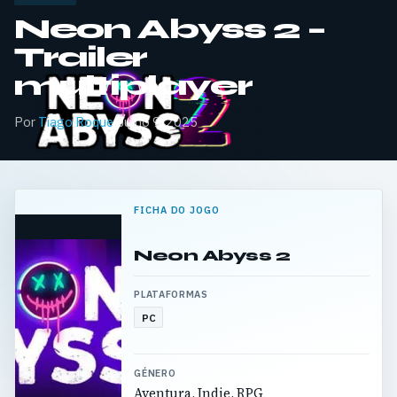
Neon Abyss 2 –
Trailer
multiplayer
Por
Tiago Roque
·
Julho 9, 2025
FICHA DO JOGO
Neon Abyss 2
PLATAFORMAS
PC
GÉNERO
Aventura, Indie, RPG