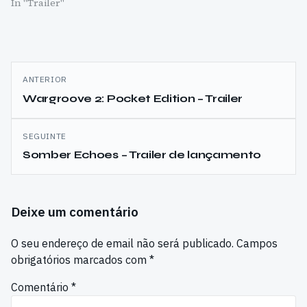
In "Trailer"
Navegação
ANTERIOR
de
Wargroove 2: Pocket Edition – Trailer
artigos
SEGUINTE
Somber Echoes – Trailer de lançamento
Deixe um comentário
O seu endereço de email não será publicado.
Campos
obrigatórios marcados com
*
Comentário
*