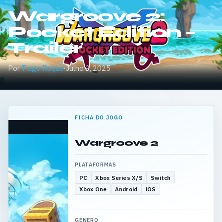
Wargroove 2:
Pocket Edition –
Trailer
Por
Tiago Roque
·
Julho 9, 2025
FICHA DO JOGO
Wargroove 2
PLATAFORMAS
PC
Xbox Series X/S
Switch
Xbox One
Android
iOS
GÉNERO