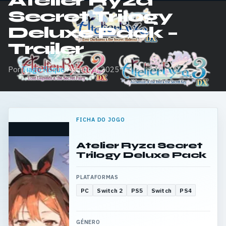
Atelier Ryza
Secret Trilogy
Deluxe Pack –
Trailer
Por
Tiago Roque
·
Agosto 4, 2025
FICHA DO JOGO
Atelier Ryza Secret
Trilogy Deluxe Pack
PLATAFORMAS
PC
Switch 2
PS5
Switch
PS4
GÉNERO