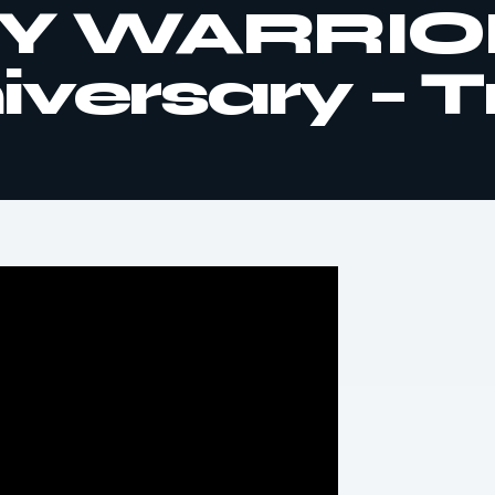
Y WARRIO
versary – Tr