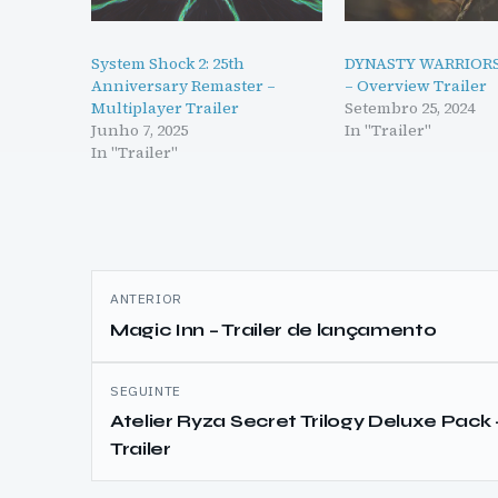
System Shock 2: 25th
DYNASTY WARRIORS
Anniversary Remaster –
– Overview Trailer
Multiplayer Trailer
Setembro 25, 2024
Junho 7, 2025
In "Trailer"
In "Trailer"
Navegação
ANTERIOR
de
Magic Inn – Trailer de lançamento
artigos
SEGUINTE
Atelier Ryza Secret Trilogy Deluxe Pack 
Trailer