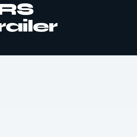
RS
ailer