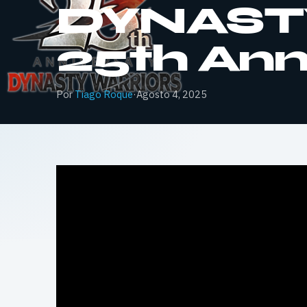
DYNAST
25th Anni
Por
Tiago Roque
·
Agosto 4, 2025