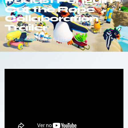
Faaast Penguin –
Cut the Rope
Collaboration
Trailer
Por
Tiago Roque
·
Agosto 6, 2025