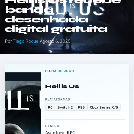
Hell is Us recebe
banda
desenhada
digital gratuita
Por
Tiago Roque
·
Agosto 6, 2025
FICHA DO JOGO
Hell is Us
PLATAFORMAS
PC
Switch 2
PS5
Xbox Series X/S
GÉNERO
Aventura, RPG