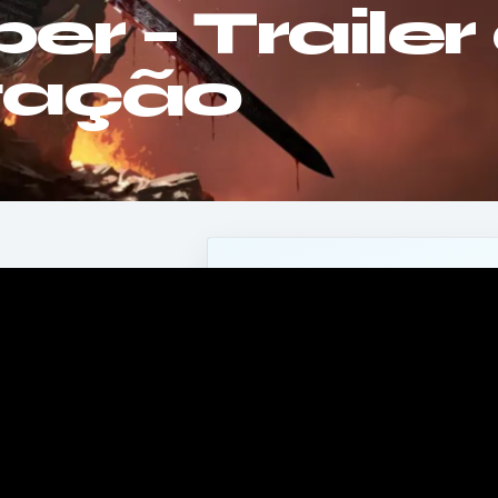
r – Trailer
tação