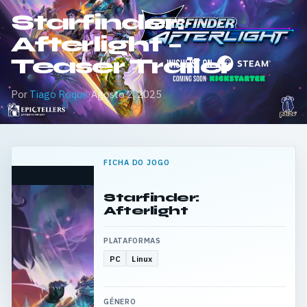
Starfinder:
Afterlight –
Teaser Trailer
Por
Tiago Roque
·
Agosto 2, 2025
FICHA DO JOGO
Starfinder:
Afterlight
PLATAFORMAS
PC
Linux
GÉNERO