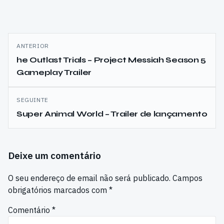
Navegação
ANTERIOR
de
he Outlast Trials – Project Messiah Season 5
Gameplay Trailer
artigos
SEGUINTE
Super Animal World – Trailer de lançamento
Deixe um comentário
O seu endereço de email não será publicado.
Campos
obrigatórios marcados com
*
Comentário
*